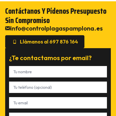
Contáctanos Y Pídenos Presupuesto
Sin Compromiso
info@controlplagaspamplona.es
Llámanos al 697 876 164
¿Te contactamos por email?
Nombre
*
Teléfono
Email
*
Tu