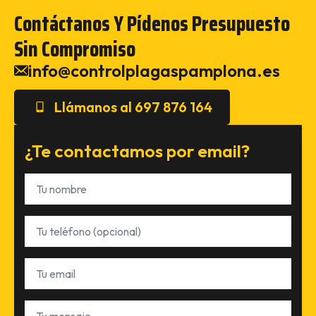
Contáctanos Y Pídenos Presupuesto
Sin Compromiso
info@controlplagaspamplona.es
Llámanos al 697 876 164
¿Te contactamos por email?
Nombre
*
Teléfono
Email
*
Tu