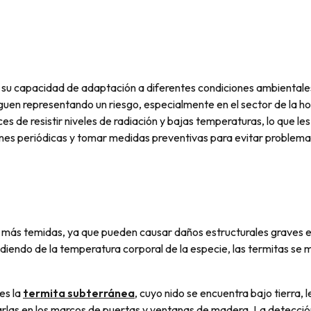
 su capacidad de adaptación a diferentes condiciones ambientale
iguen representando un riesgo, especialmente en el sector de la h
s de resistir niveles de radiación y bajas temperaturas, lo que les
iones periódicas y tomar medidas preventivas para evitar problem
s más temidas, ya que pueden causar daños estructurales graves en
diendo de la temperatura corporal de la especie, las termitas se 
es la
termita subterránea
, cuyo nido se encuentra bajo tierra, l
rlas en los marcos de puertas y ventanas de madera. La detección