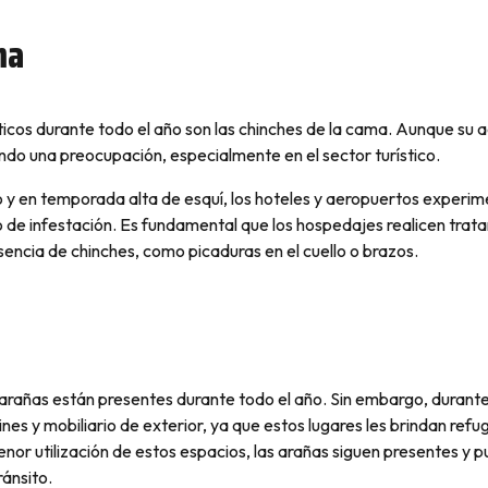
ma
icos durante todo el año son las chinches de la cama. Aunque su a
endo una preocupación, especialmente en el sector turístico.
o y en temporada alta de esquí, los hoteles y aeropuertos experi
o de infestación. Es fundamental que los hospedajes realicen trat
sencia de chinches, como picaduras en el cuello o brazos.
s arañas están presentes durante todo el año. Sin embargo, durante
nes y mobiliario de exterior, ya que estos lugares les brindan refug
nor utilización de estos espacios, las arañas siguen presentes y 
ránsito.