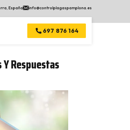
arra, España
info@controlplagaspamplona.es
697 876 164
s Y Respuestas