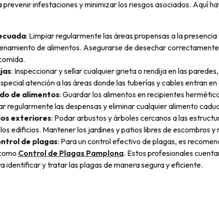
a prevenir infestaciones y minimizar los riesgos asociados. Aquí 
decuada
: Limpiar regularmente las áreas propensas a la presencia
enamiento de alimentos. Asegurarse de desechar correctamente l
 comida.
ijas
: Inspeccionar y sellar cualquier grieta o rendija en las paredes,
pecial atención a las áreas donde las tuberías y cables entran en e
o de alimentos
: Guardar los alimentos en recipientes hermético
iar regularmente las despensas y eliminar cualquier alimento cadu
os exteriores
: Podar arbustos y árboles cercanos a las estructu
los edificios. Mantener los jardines y patios libres de escombros y
ontrol de plagas
: Para un control efectivo de plagas, es recomen
 como
Control de Plagas Pamplona
. Estos profesionales cuenta
 identificar y tratar las plagas de manera segura y eficiente.